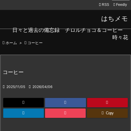

RSS
Feedly
はちメモ
日々と過去の備忘録 チロルチョコ＆コーヒー
時々花

ホーム
>

コーヒー
コーヒー

2025/11/05

2026/04/06
Copy