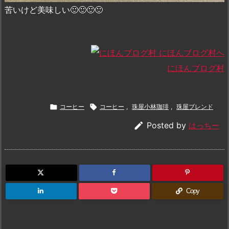
苦いけど美味しい🙂🙂🙂🙂
にほんブログ村

コーヒー

コーヒー
,
珠屋小林珈琲
,
珠屋ブレンド

Posted by
はっちー
Copy