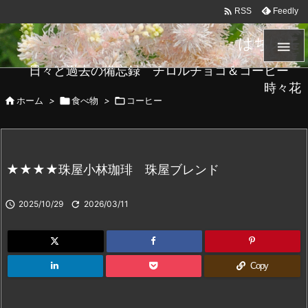

Feedly
RSS
はちメモ

日々と過去の備忘録 チロルチョコ＆コーヒー
時々花

ホーム
>

食べ物
>

コーヒー
★★★★珠屋小林珈琲 珠屋ブレンド

2025/10/29

2026/03/11
Copy