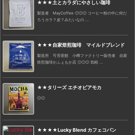
★★★土とカラダにやさしい珈琲
製造者 MayCoffee 🙂🙂🙂 コーヒー粉の中に何だ
ろうカラ？皮？みたいなの ...
★★★自家焙煎珈琲 マイルドブレンド
製造所 可否茶館 小樽ファクトリー販売者 自家
焙煎珈琲かふぇもか店 🙂🙂🙂 気軽 ...
★★タリーズ エチオピアモカ
🙂🙂
★★★★Lucky Blend カフェコパン