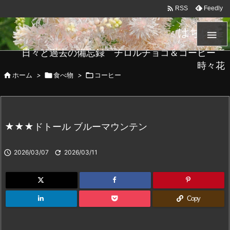

Feedly
RSS
はちメモ

日々と過去の備忘録 チロルチョコ＆コーヒー
時々花

ホーム
>

食べ物
>

コーヒー
★★★ドトール ブルーマウンテン

2026/03/07

2026/03/11
Copy