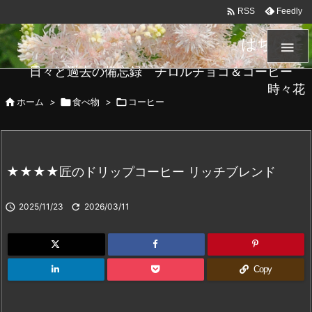

Feedly
RSS
はちメモ

日々と過去の備忘録 チロルチョコ＆コーヒー
時々花

ホーム
>

食べ物
>

コーヒー
★★★★匠のドリップコーヒー リッチブレンド

2025/11/23

2026/03/11
Copy