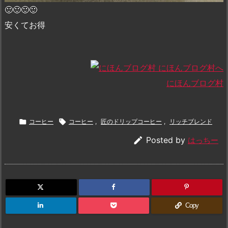
🙂🙂🙂🙂
安くてお得
にほんブログ村

コーヒー

コーヒー
,
匠のドリップコーヒー
,
リッチブレンド

Posted by
はっちー
Copy