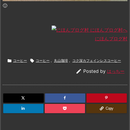
🙂
にほんブログ村

コーヒー

コーヒー
,
丸山珈琲
,
コク深カフェインレスコーヒー

Posted by
はっちー
Copy