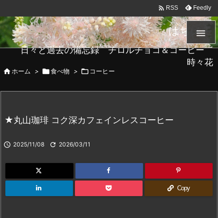

Feedly
RSS
はちメモ

日々と過去の備忘録 チロルチョコ＆コーヒー
時々花

ホーム
>

食べ物
>

コーヒー
★丸山珈琲 コク深カフェインレスコーヒー

2025/11/08

2026/03/11
Copy