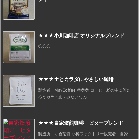
★★★小川珈琲店 オリジナルブレンド
🙂🙂🙂
★★★土とカラダにやさしい珈琲
製造者 MayCoffee 🙂🙂🙂 コーヒー粉の中に何だ
ろうカラ？皮？みたいなの ...
★★★自家焙煎珈琲 ビターブレンド
製造所 可否茶館 小樽ファクトリー販売者 自家