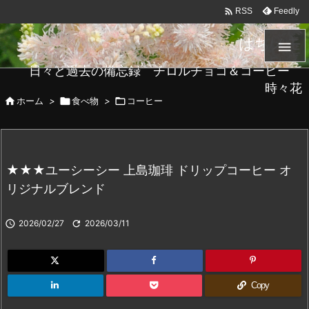

Feedly
RSS
はちメモ

日々と過去の備忘録 チロルチョコ＆コーヒー
時々花

ホーム
>

食べ物
>

コーヒー
★★★ユーシーシー 上島珈琲 ドリップコーヒー オ
リジナルブレンド

2026/02/27

2026/03/11
Copy