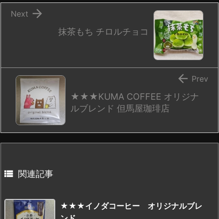

Next
抹茶もち チロルチョコ

Prev
★★★KUMA COFFEE オリジナ
ルブレンド 但馬屋珈琲店

関連記事
★★★イノダコーヒー オリジナルブレ
ンド