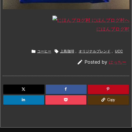
にほんブログ村

コーヒー

上島珈琲
,
オリジナルブレンド
,
UCC

Posted by
はっちー
Copy