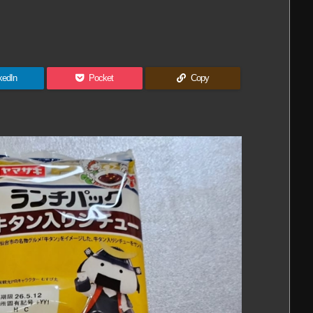
kedIn
Pocket
Copy