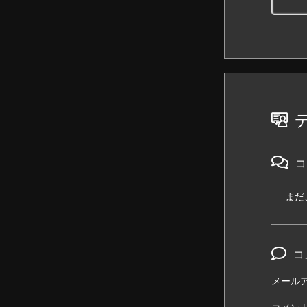
コ
まだ
コ
メール