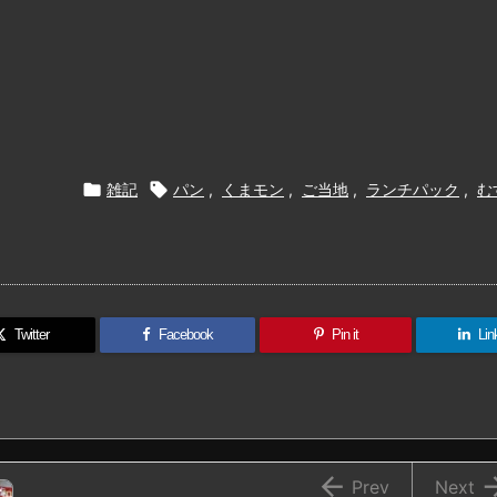

雑記

パン
,
くまモン
,
ご当地
,
ランチパック
,
む
Twitter
Facebook
Pin it
Lin

Prev
Next