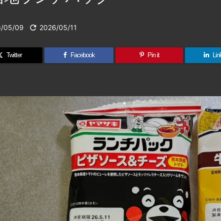
/05/09

2026/05/11
Twitter
Facebook
Pin it
Lin