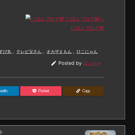
にほんブログ村
すび丸
,
テレビ父さん
,
オカザえもん
,
ひこにゃん

Posted by
はっちー
kedIn
Pocket
Copy
