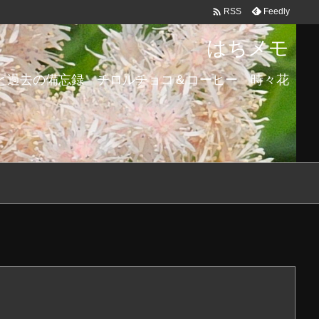

Feedly
RSS
はちメモ
と過去の備忘録 チロルチョコ＆コーヒー 時々花