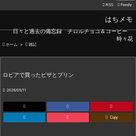

RSS
Feedly
はちメモ
日々と過去の備忘録 チロルチョコ＆コーヒー
時々花

ホーム
>

雑記
ロピアで買ったピザとプリン

2026/05/11
Copy