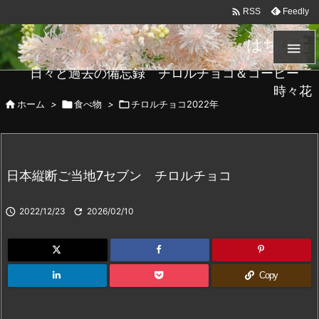

Feedly
RSS
はちメモ

日々と過去の備忘録 チロルチョコ＆コーヒー
時々花

ホーム
>

食べ物
>

チロルチョコ2022年
日本縦断ご当地7セブン チロルチョコ

2022/12/23

2026/02/10
Copy