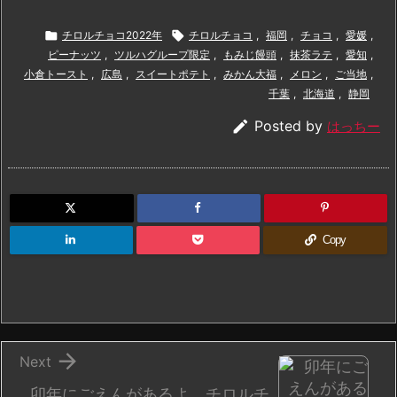

チロルチョコ2022年

チロルチョコ
,
福岡
,
チョコ
,
愛媛
,
ピーナッツ
,
ツルハグループ限定
,
もみじ饅頭
,
抹茶ラテ
,
愛知
,
小倉トースト
,
広島
,
スイートポテト
,
みかん大福
,
メロン
,
ご当地
,
千葉
,
北海道
,
静岡

Posted by
はっちー
Copy

Next
卯年にごえんがあるよ チロルチ