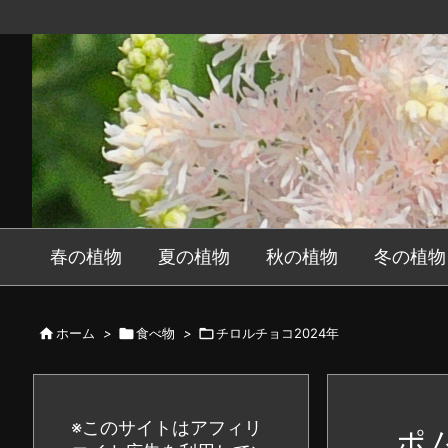
春の植物
夏の植物
秋の植物
冬の植物

ホーム
>

食べ物
>

チロルチョコ2024年
※このサイトはアフィリ
ポ