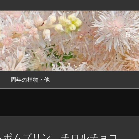
日々
周年の植物・他
ムポムプリン チロルチョコ