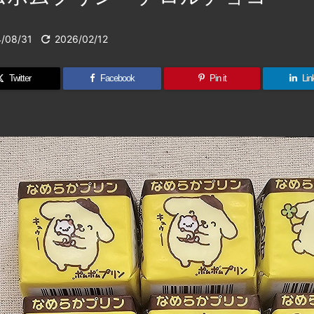
/08/31

2026/02/12
Twitter
Facebook
Pin it
Lin