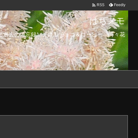

Feedly
RSS
はちメモ
と過去の備忘録 チロルチョコ＆コーヒー 時々花