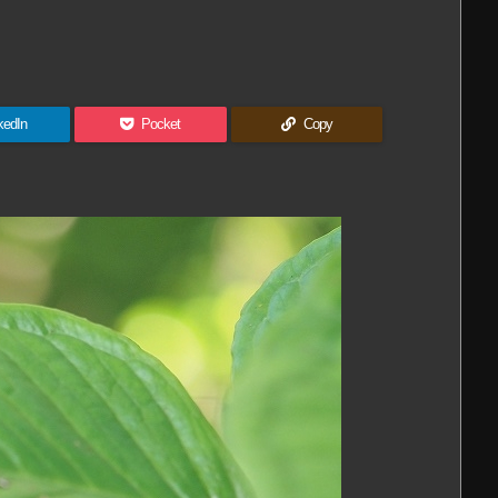
kedIn
Pocket
Copy