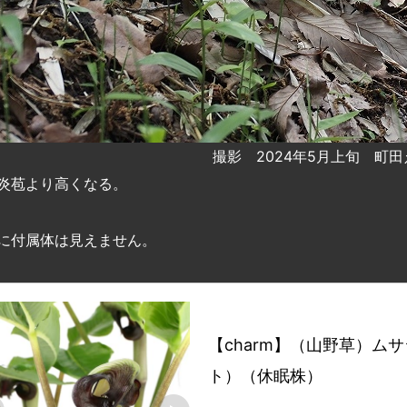
撮影 2024年5月上旬 町
炎苞より高くなる。
に付属体は見えません。
CHARM
【charm】（山野草）ム
ト）（休眠株）