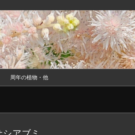
日々
周年の植物・他
サシアブミ