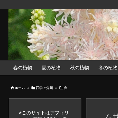
春の植物
夏の植物
秋の植物
冬の植物

ホーム
>

四季で分類
>

春
※このサイトはアフィリ
ム