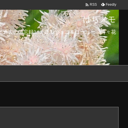

Feedly
RSS
はちメモ
と過去の備忘録 チロルチョコ＆コーヒー 時々花