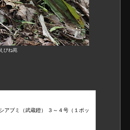
田えびね苑
サシアブミ（武蔵鐙） ３～４号（１ポッ