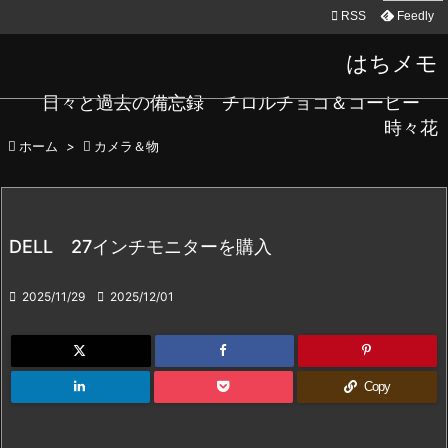

RSS
Feedly
はちメモ
日々と過去の備忘録 チロルチョコ＆コーヒー
時々花

ホーム
>

カメラ＆物
DELL 27インチモニターを購入

2025/11/29

2025/12/01
Copy