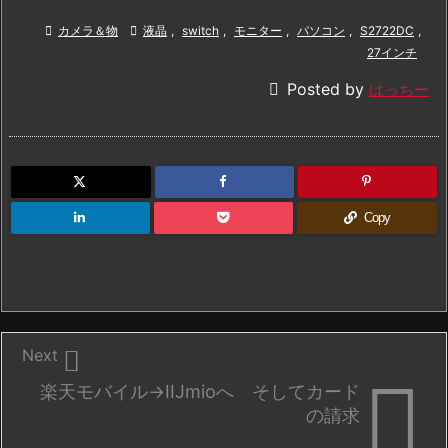

カメラ＆物

液晶
,
switch
,
モニター
,
パソコン
,
S2722DC
,
27インチ

Posted by
はっちー
Copy

Next

楽天モバイル→IIJmioへ そしてカード
の請求