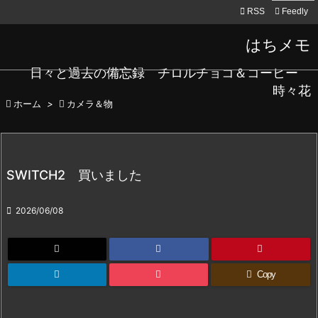

RSS
Feedly
はちメモ
日々と過去の備忘録 チロルチョコ＆コーヒー
時々花

ホーム
>

カメラ＆物
SWITCH2 買いました

2026/06/08
Copy