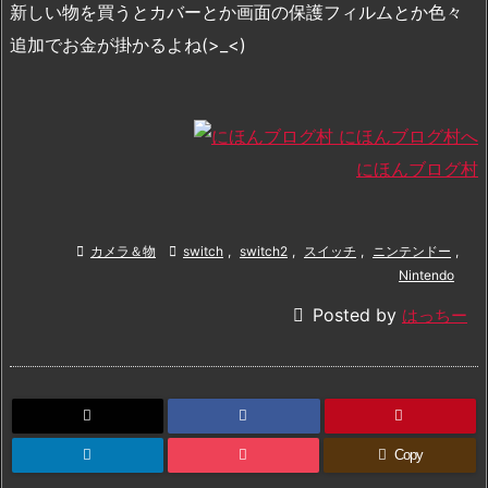
新しい物を買うとカバーとか画面の保護フィルムとか色々
追加でお金が掛かるよね(>_<)
にほんブログ村

カメラ＆物

switch
,
switch2
,
スイッチ
,
ニンテンドー
,
Nintendo

Posted by
はっちー
Copy