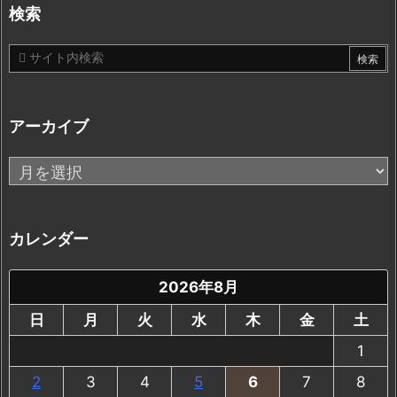
リ
検索
ー
アーカイブ
ア
ー
カ
イ
カレンダー
ブ
2026年8月
日
月
火
水
木
金
土
1
2
3
4
5
6
7
8