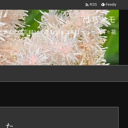

Feedly
RSS
はちメモ
と過去の備忘録 チロルチョコ＆コーヒー 時々花
した