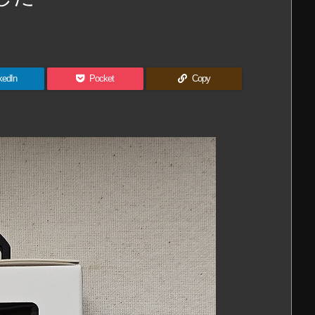
kedIn
Pocket
Copy