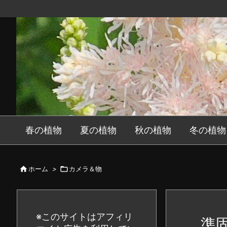
春の植物
夏の植物
秋の植物
冬の植物

ホーム
>

カメラ＆物
※このサイトはアフィリ
準