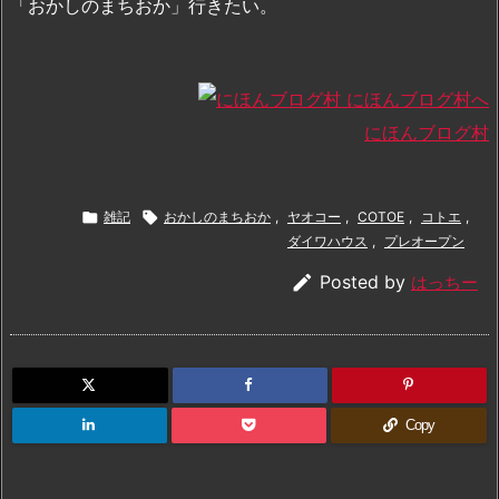
「おかしのまちおか」行きたい。
にほんブログ村

雑記

おかしのまちおか
,
ヤオコー
,
COTOE
,
コトエ
,
ダイワハウス
,
プレオープン

Posted by
はっちー
Copy