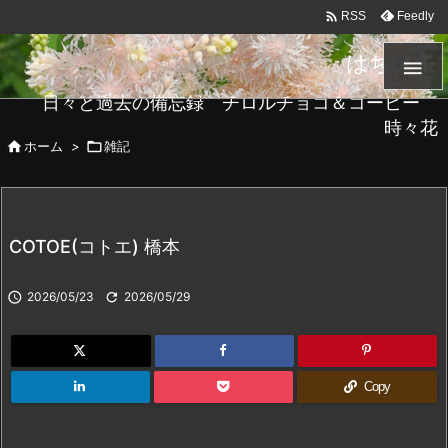

Feedly
RSS
はちメモ

日々と過去の備忘録 チロルチョコ＆コーヒー
時々花

ホーム
>

雑記
COTOE(コトエ) 橋本

2026/05/23

2026/05/29
Copy