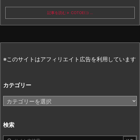
記事を読む
COTOE(コ ...
※このサイトはアフィリエイト広告を利用しています
カテゴリー
カ
テ
ゴ
リ
検索
ー