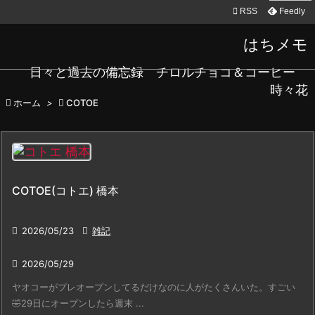

RSS
Feedly
はちメモ
日々と過去の備忘録 チロルチョコ＆コーヒー
時々花

ホーム
>

COTOE
COTOE(コトエ) 橋本

2026/05/23

雑記

2026/05/29
ヤオコーがプレオープンしてるだけなのに人がたくさんいた。すごい
🤣29日にオープンしたら週末 ...