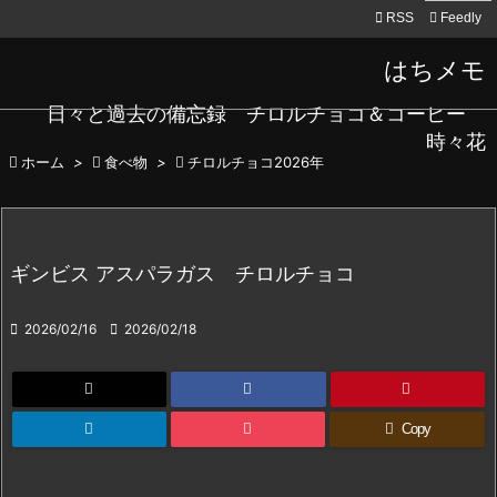

RSS
Feedly
はちメモ
日々と過去の備忘録 チロルチョコ＆コーヒー
時々花

ホーム
>

食べ物
>

チロルチョコ2026年
ギンビス アスパラガス チロルチョコ

2026/02/16

2026/02/18
Copy