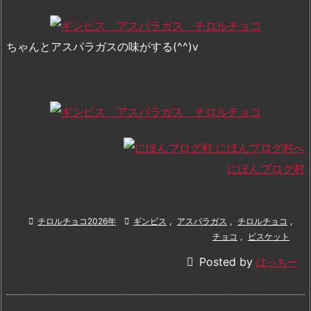
ちゃんとアスパラガスの味がする(^^)v
にほんブログ村

チロルチョコ2026年

ギンビス
,
アスパラガス
,
チロルチョコ
,
チョコ
,
ビスケット

Posted by
はっちー