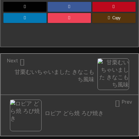
Copy

Next
甘栗むいちゃいました きなこも
ち風味

Prev
ロピア どら焼 ろぴ焼き