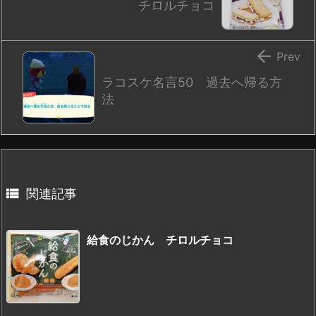
チロルチョコ

Prev
ラコスケ名言50 過去へ帰る方
法

関連記事
給食のじかん チロルチョコ