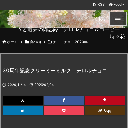

Feedly
RSS
はちメモ

日々と過去の備忘録 チロルチョコ＆コーヒー
時々花

ホーム
>

食べ物
>

チロルチョコ2020年
30周年記念クリーミーミルク チロルチョコ

2020/11/14

2026/02/04
Copy