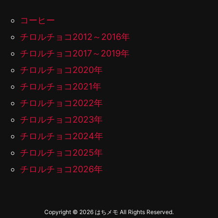
コーヒー
チロルチョコ2012～2016年
チロルチョコ2017～2019年
チロルチョコ2020年
チロルチョコ2021年
チロルチョコ2022年
チロルチョコ2023年
チロルチョコ2024年
チロルチョコ2025年
チロルチョコ2026年
Copyright ©
2026
はちメモ
All Rights Reserved.