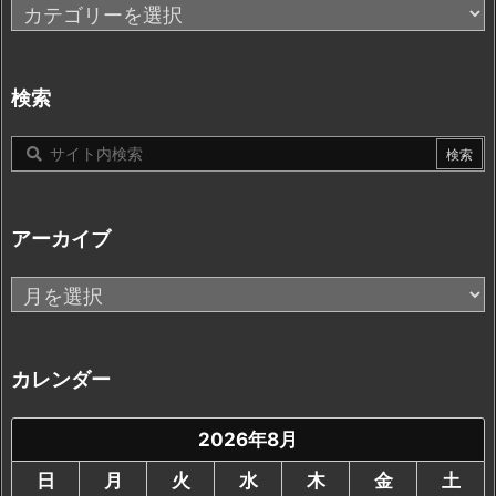
カ
テ
ゴ
リ
検索
ー
アーカイブ
ア
ー
カ
イ
カレンダー
ブ
2026年8月
日
月
火
水
木
金
土