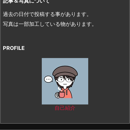
記事＆写真について
過去の日付で投稿する事があります。
写真は一部加工している物があります。
PROFILE
自己紹介