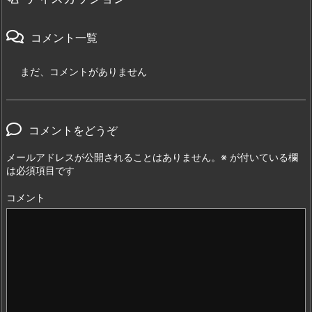
コメント一覧
まだ、コメントがありません
コメントをどうぞ
メールアドレスが公開されることはありません。
※
が付いている欄
は必須項目です
コメント