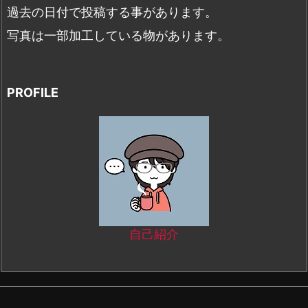
過去の日付で投稿する事があります。
写真は一部加工している物があります。
PROFILE
自己紹介