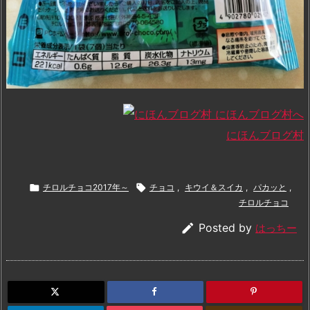
にほんブログ村

チロルチョコ2017年～

チョコ
,
キウイ＆スイカ
,
パカッと
,
チロルチョコ

Posted by
はっちー