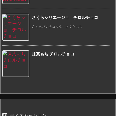
さくらシリエージョ チロルチョコ
さくらパンナコッタ さくらもち
抹茶もち チロルチョコ
ディスカッション