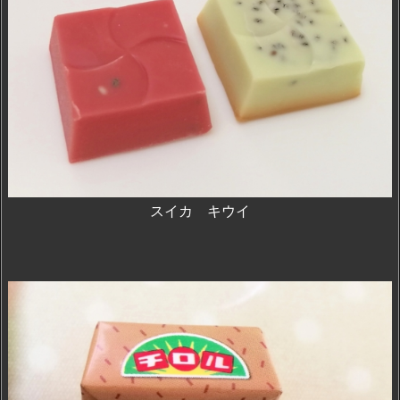
スイカ キウイ