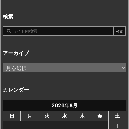
テ
ゴ
リ
検索
ー
アーカイブ
ア
ー
カ
イ
カレンダー
ブ
2026年8月
日
月
火
水
木
金
土
1