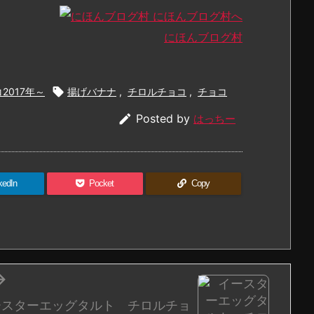
にほんブログ村
2017年～

揚げバナナ
,
チロルチョコ
,
チョコ

Posted by
はっちー
kedIn
Pocket
Copy

ースターエッグタルト チロルチョ