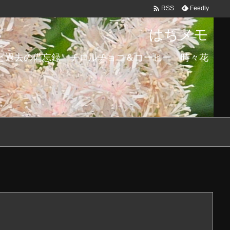

Feedly
RSS
はちメモ
と過去の備忘録 チロルチョコ＆コーヒー 時々花