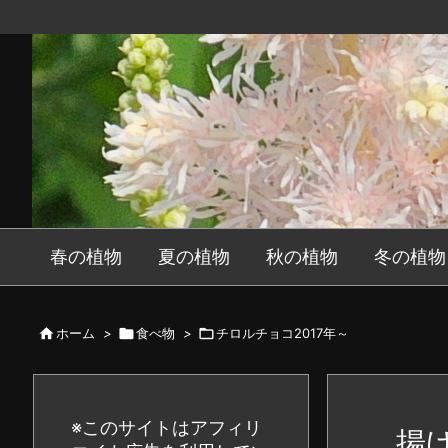
春の植物
夏の植物
秋の植物
冬の植物

ホーム
>

食べ物
>

チロルチョコ2017年～
※このサイトはアフィリ
揚