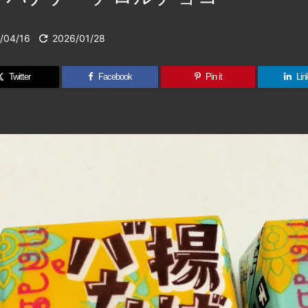
/04/16

2026/01/28
Twitter
Facebook
Pin it
Lin