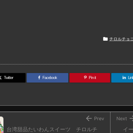

チロルチョコ
Twitter
Facebook
Pin it
Lin

Prev
Next
台湾甜品たいわんスイーツ チロルチ
イ