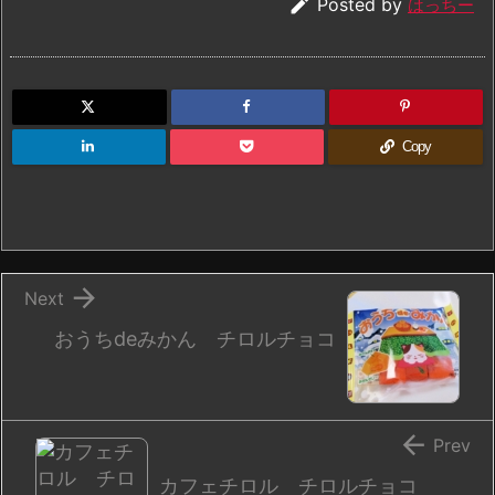

Posted by
はっちー
Copy

Next
おうちdeみかん チロルチョコ

Prev
カフェチロル チロルチョコ