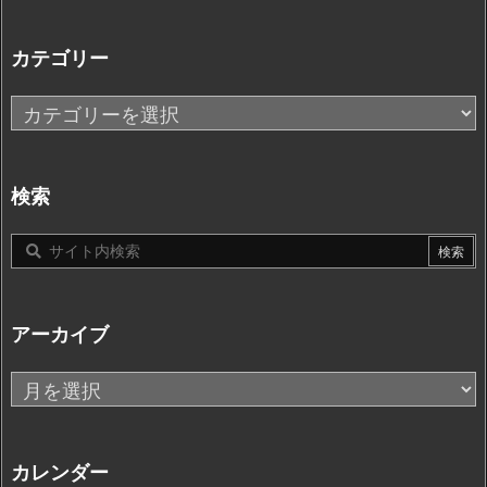
カテゴリー
カ
テ
ゴ
リ
検索
ー
アーカイブ
ア
ー
カ
イ
カレンダー