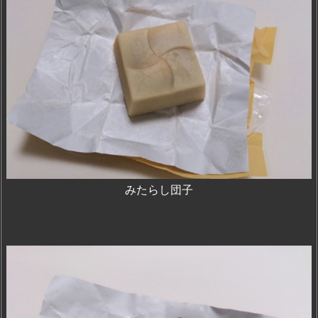
みたらし団子