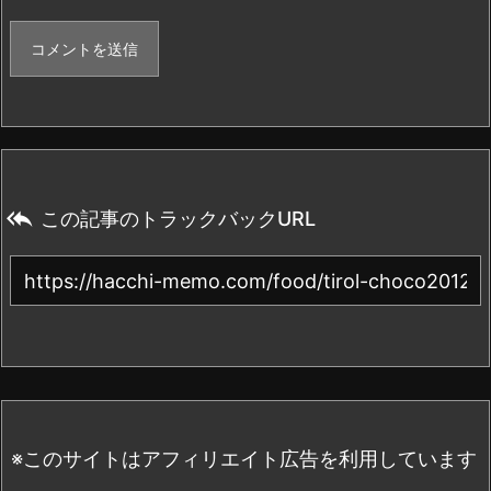

この記事のトラックバックURL
※このサイトはアフィリエイト広告を利用しています