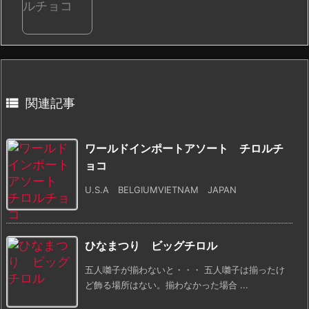

関連記事
ワールドインポートアソート チロルチ
ョコ
U.S.A BELGIUMVIETNAM JAPAN
ひなまつり ビッグチロル
五人囃子が揃わないと・・・ 五人囃子は揃ったけ
ど飾る場所はない。揃わなかった場合 ...