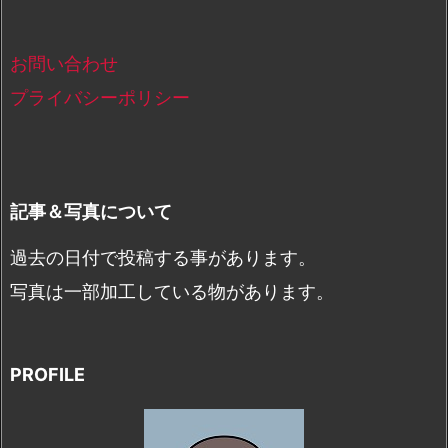
お問い合わせ
プライバシーポリシー
記事＆写真について
過去の日付で投稿する事があります。
写真は一部加工している物があります。
PROFILE