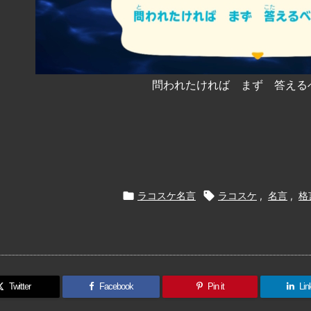
問われたければ まず 答える

ラコスケ名言

ラコスケ
,
名言
,
格
Twitter
Facebook
Pin it
Lin