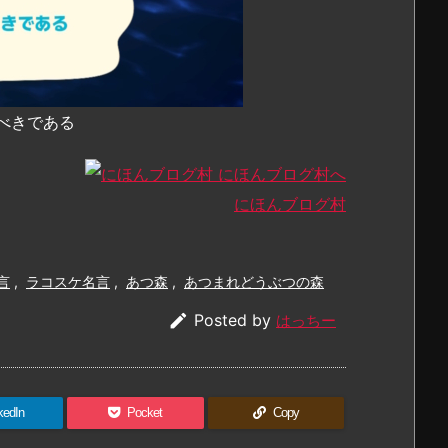
べきである
にほんブログ村
言
,
ラコスケ名言
,
あつ森
,
あつまれどうぶつの森

Posted by
はっちー
kedIn
Pocket
Copy