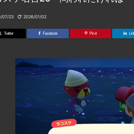
/07/23

2026/01/02
Twitter
Facebook
Pin it
Lin