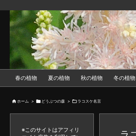
春の植物
夏の植物
秋の植物
冬の植物

ホーム
>

どうぶつの森
>

ラコスケ名言
※このサイトはアフィリ
ラ