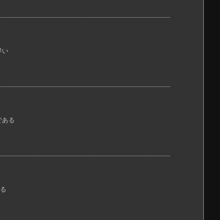
早い
である
ある