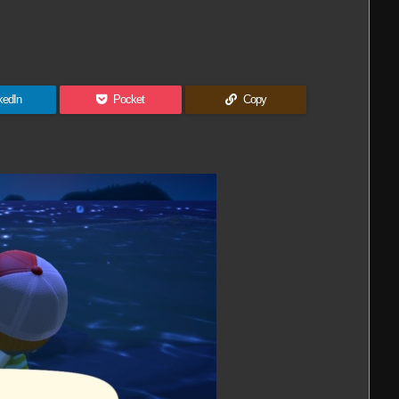
kedIn
Pocket
Copy