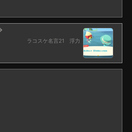

ラコスケ名言21 浮力