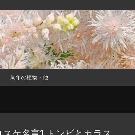
日々
周年の植物・他
コスケ名言1 トンビとカラス