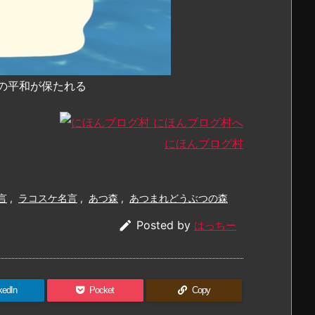
の平和が保たれる
にほんブログ村
言
,
ラコスケ名言
,
あつ森
,
あつまれどうぶつの森

Posted by
はっちー
kedIn
Pocket
Copy