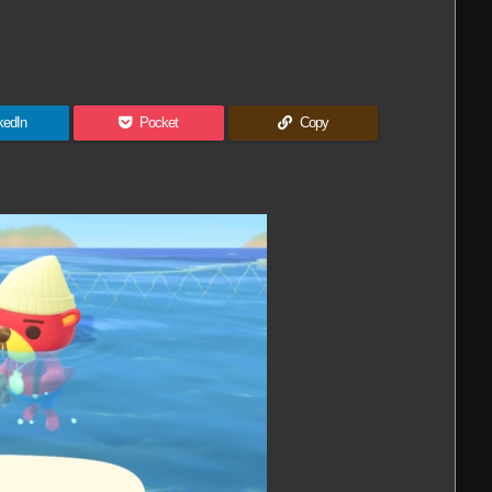
kedIn
Pocket
Copy