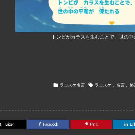
トンビがカラスを生むことで、世の中

ラコスケ名言

ラコスケ
,
名言
,
格
Twitter
Facebook
Pin it
Lin