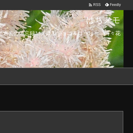

Feedly
RSS
はちメモ
と過去の備忘録 チロルチョコ＆コーヒー 時々花