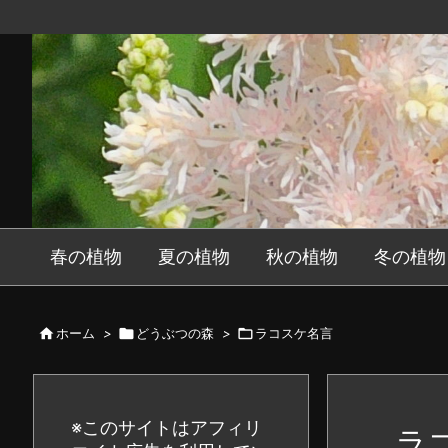
春の植物
夏の植物
秋の植物
冬の植物

ホーム
>

どうぶつの森
>

ラコスケ名言
※このサイトはアフィリ
ラ