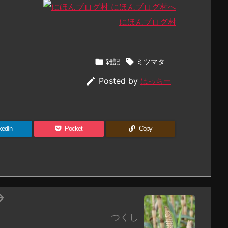
にほんブログ村

雑記

ミツマタ

Posted by
はっちー
kedIn
Pocket
Copy

つくし