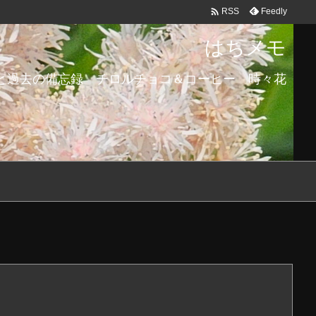

Feedly
RSS
はちメモ
と過去の備忘録 チロルチョコ＆コーヒー 時々花