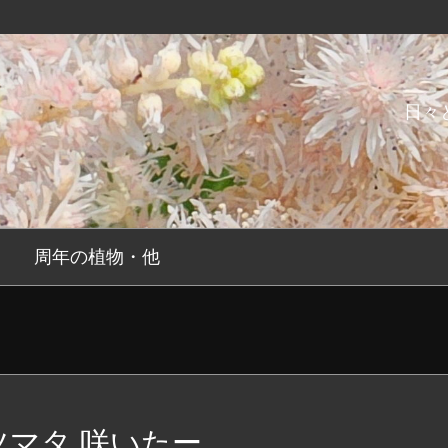
日々
周年の植物・他
ツマタ 咲いたー