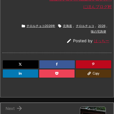
にほんブログ村

チロルチョコ2026年

北海道
,
チロルチョコ
,
2026
,
味の宅急便

Posted by
はっちー
Copy

Next