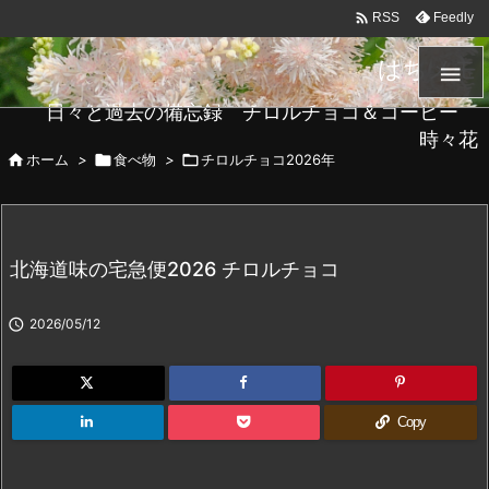

Feedly
RSS
はちメモ

日々と過去の備忘録 チロルチョコ＆コーヒー
時々花

ホーム
>

食べ物
>

チロルチョコ2026年
北海道味の宅急便2026 チロルチョコ

2026/05/12
Copy