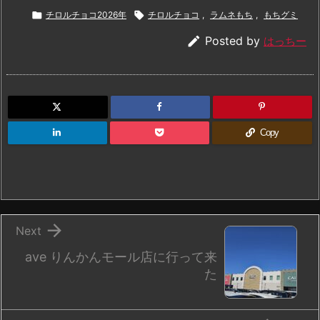

チロルチョコ2026年

チロルチョコ
,
ラムネもち
,
もちグミ

Posted by
はっちー
Copy

Next
ave りんかんモール店に行って来
た