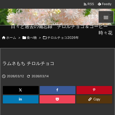

Feedly
RSS
はちメモ

日々と過去の備忘録 チロルチョコ＆コーヒー
時々花

ホーム
>

食べ物
>

チロルチョコ2026年
ラムネもち チロルチョコ

2026/03/12

2026/03/14
Copy