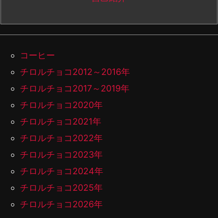
コーヒー
チロルチョコ2012～2016年
チロルチョコ2017～2019年
チロルチョコ2020年
チロルチョコ2021年
チロルチョコ2022年
チロルチョコ2023年
チロルチョコ2024年
チロルチョコ2025年
チロルチョコ2026年