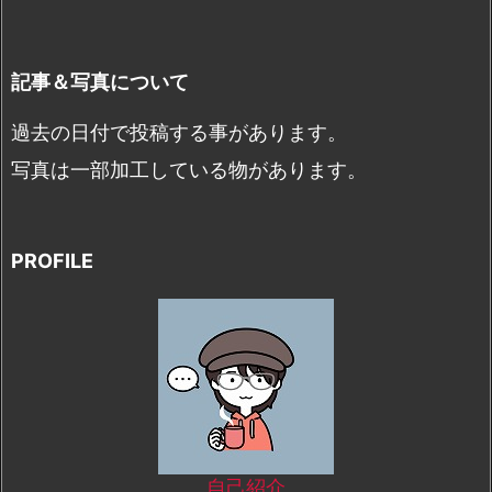
記事＆写真について
過去の日付で投稿する事があります。
写真は一部加工している物があります。
PROFILE
自己紹介