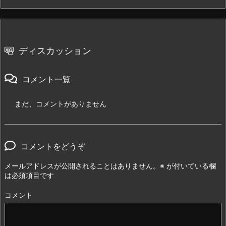
ディスカッション
コメント一覧
まだ、コメントがありません
コメントをどうぞ
メールアドレスが公開されることはありません。
※
が付いている欄
は必須項目です
コメント