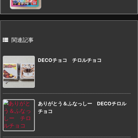

関連記事
DECOチョコ チロルチョコ
ありがとう＆ふなっしー DECOチロル
チョコ