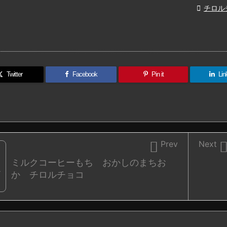

チロル
Twitter
Facebook
Pin it
Lin

Prev
Next
ミルクコーヒーもち おかしのまちお
か チロルチョコ