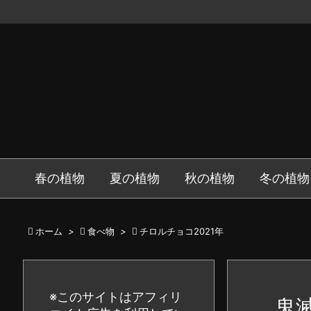
春の植物
夏の植物
秋の植物
冬の植物

ホーム
>

食べ物
>

チロルチョコ2021年
※このサイトはアフィリ
鬼