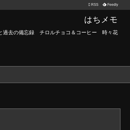

RSS
Feedly
はちメモ
と過去の備忘録 チロルチョコ＆コーヒー 時々花