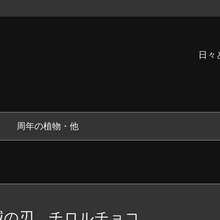
日々
周年の植物・他
滅の刃 チロルチョコ