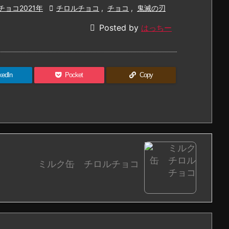
チョコ2021年

チロルチョコ
,
チョコ
,
鬼滅の刃

Posted by
はっちー
kedIn
Pocket
Copy

ミルク缶 チロルチョコ