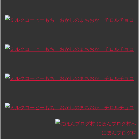
にほんブログ村