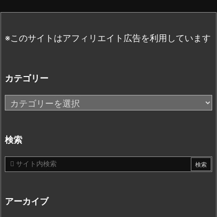
※このサイトはアフィリエイト広告を利用しています
カテゴリー
カ
テ
ゴ
リ
検索
ー
アーカイブ