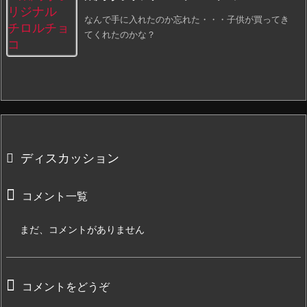
なんで手に入れたのか忘れた・・・子供が買ってき
てくれたのかな？
ディスカッション
コメント一覧
まだ、コメントがありません
コメントをどうぞ