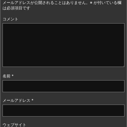
メールアドレスが公開されることはありません。
※
が付いている欄
は必須項目です
コメント
名前
*
メールアドレス
*
ウェブサイト