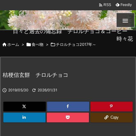

Feedly
RSS
はちメモ

日々と過去の備忘録 チロルチョコ＆コーヒー
時々花

ホーム
>

食べ物
>

チロルチョコ2017年～
桔梗信玄餅 チロルチョコ

2019/05/30

2026/01/31
Copy