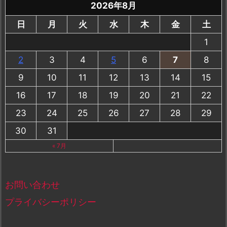
2026年8月
日
月
火
水
木
金
土
1
2
3
4
5
6
7
8
9
10
11
12
13
14
15
16
17
18
19
20
21
22
23
24
25
26
27
28
29
30
31
« 7月
お問い合わせ
プライバシーポリシー