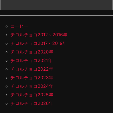
コーヒー
チロルチョコ2012～2016年
チロルチョコ2017～2019年
チロルチョコ2020年
チロルチョコ2021年
チロルチョコ2022年
チロルチョコ2023年
チロルチョコ2024年
チロルチョコ2025年
チロルチョコ2026年