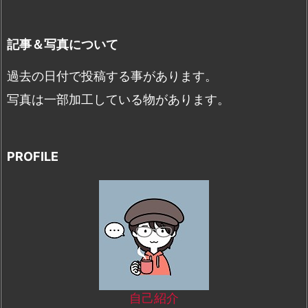
記事＆写真について
過去の日付で投稿する事があります。
写真は一部加工している物があります。
PROFILE
自己紹介