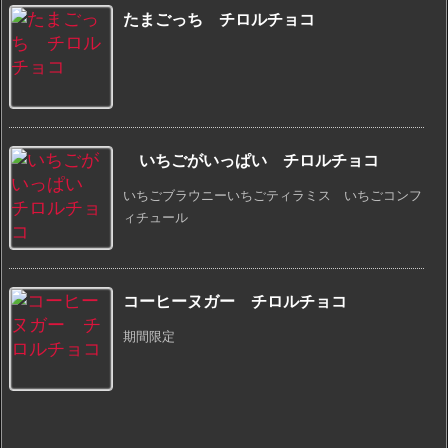
たまごっち チロルチョコ
いちごがいっぱい チロルチョコ
いちごブラウニーいちごティラミス いちごコンフ
ィチュール
コーヒーヌガー チロルチョコ
期間限定