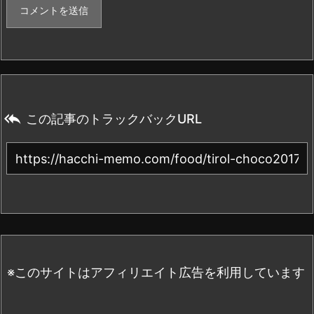

この記事のトラックバックURL
※このサイトはアフィリエイト広告を利用しています