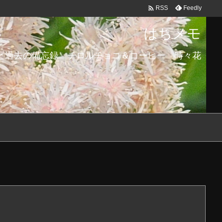

Feedly
RSS
はちメモ
と過去の備忘録 チロルチョコ＆コーヒー 時々花