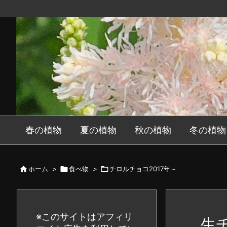
春の植物
夏の植物
秋の植物
冬の植物

ホーム
>

食べ物
>

チロルチョコ2017年～
※このサイトはアフィリ
生