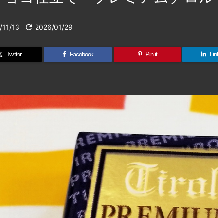
/11/13

2026/01/29
Twitter
Facebook
Pin it
Lin