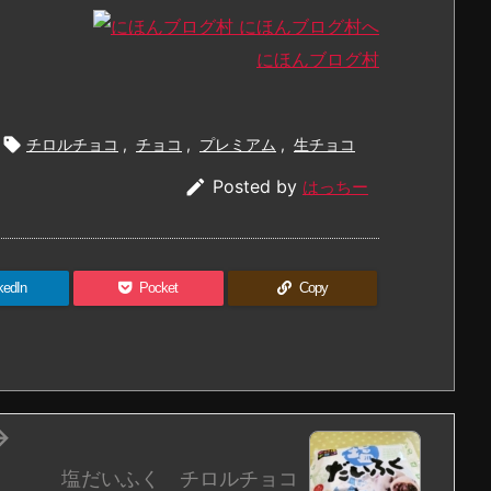
にほんブログ村

チロルチョコ
,
チョコ
,
プレミアム
,
生チョコ

Posted by
はっちー
kedIn
Pocket
Copy

塩だいふく チロルチョコ