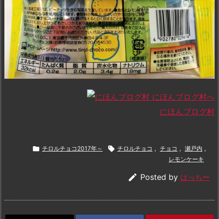
にほんブログ村

チロルチョコ2017年～

チロルチョコ
,
チョコ
,
瀬戸内
,
レモンケーキ

Posted by
はっちー