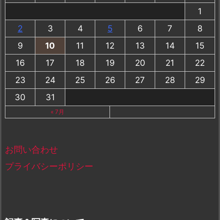
1
2
3
4
5
6
7
8
9
10
11
12
13
14
15
16
17
18
19
20
21
22
23
24
25
26
27
28
29
30
31
« 7月
お問い合わせ
プライバシーポリシー