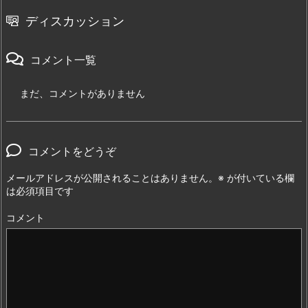
ディスカッション
コメント一覧
まだ、コメントがありません
コメントをどうぞ
メールアドレスが公開されることはありません。
※
が付いている欄
は必須項目です
コメント