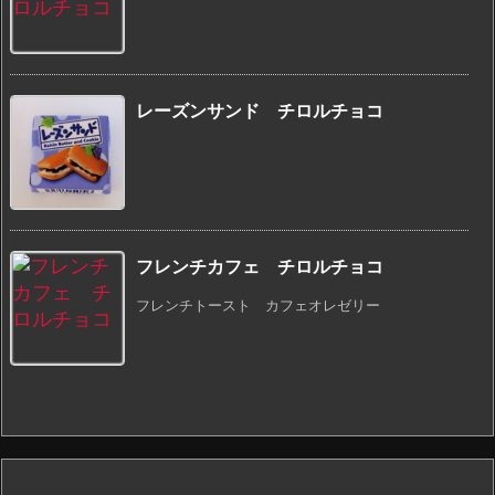
レーズンサンド チロルチョコ
フレンチカフェ チロルチョコ
フレンチトースト カフェオレゼリー