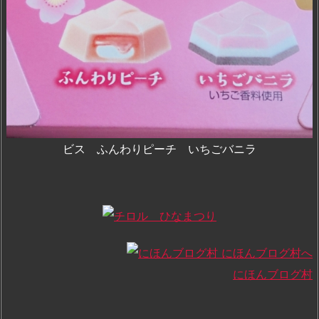
ビス ふんわりピーチ いちごバニラ
にほんブログ村