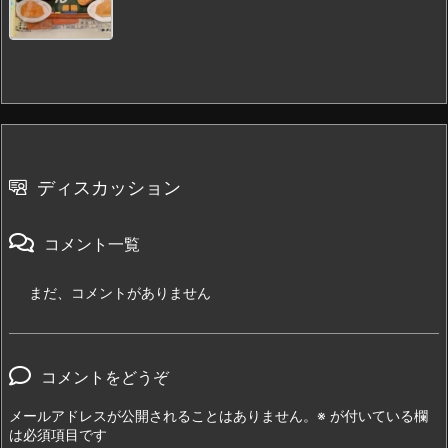
ディスカッション
コメント一覧
まだ、コメントがありません
コメントをどうぞ
メールアドレスが公開されることはありません。
※
が付いている欄
は必須項目です