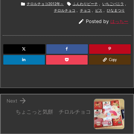

チロルチョコ2012年～

ふんわりピーチ
,
いちごバニラ
,
チロルチョコ
,
チョコ
,
ビス
,
ひなまつり

Posted by
はっちー
Copy

Next
ちょこっと気餅 チロルチョコ