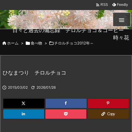

Feedly
RSS
はちメモ

日々と過去の備忘録 チロルチョコ＆コーヒー
時々花

ホーム
>

食べ物
>

チロルチョコ2012年～
ひなまつり チロルチョコ

2015/03/02

2026/01/26
Copy