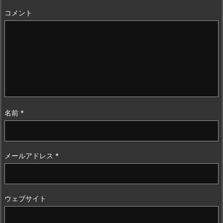
コメント
名前
*
メールアドレス
*
ウェブサイト