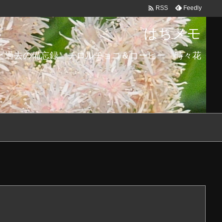

Feedly
RSS
はちメモ
と過去の備忘録 チロルチョコ＆コーヒー 時々花