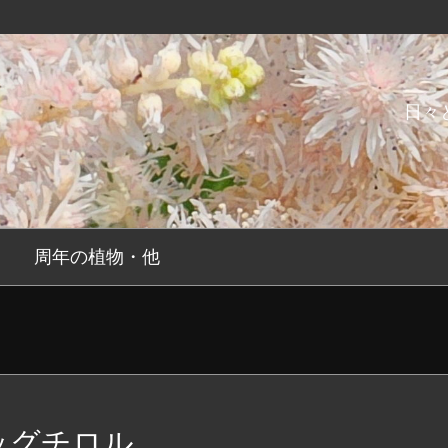
日々
周年の植物・他
ッグチロル