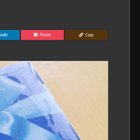
kedIn
Pocket
Copy