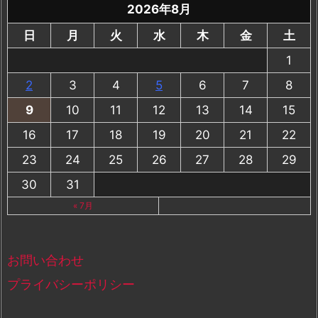
2026年8月
日
月
火
水
木
金
土
1
2
3
4
5
6
7
8
9
10
11
12
13
14
15
16
17
18
19
20
21
22
23
24
25
26
27
28
29
30
31
« 7月
お問い合わせ
プライバシーポリシー