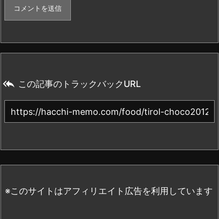

この記事のトラックバックURL
※このサイトはアフィリエイト広告を利用しています