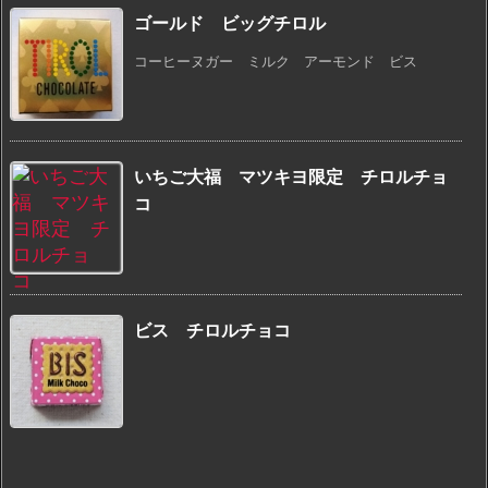
ゴールド ビッグチロル
コーヒーヌガー ミルク アーモンド ビス
いちご大福 マツキヨ限定 チロルチョ
コ
ビス チロルチョコ