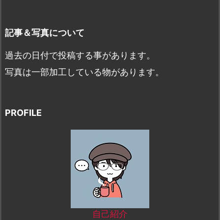
記事＆写真について
過去の日付で投稿する事があります。
写真は一部加工している物があります。
PROFILE
自己紹介