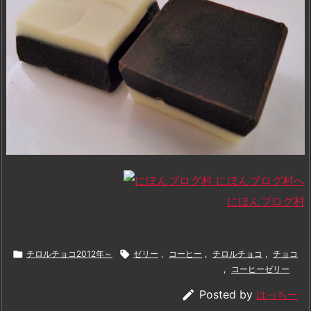
にほんブログ村

チロルチョコ2012年～

ゼリー
,
コーヒー
,
チロルチョコ
,
チョコ
,
コーヒーゼリー

Posted by
はっちー