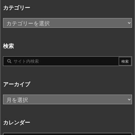
カテゴリー
カ
テ
ゴ
リ
検索
ー
アーカイブ
ア
ー
カ
イ
カレンダー
ブ