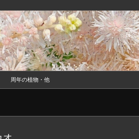
日々
周年の植物・他
カオ