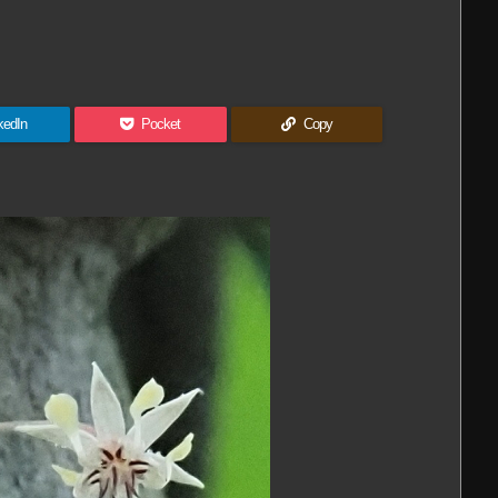
kedIn
Pocket
Copy