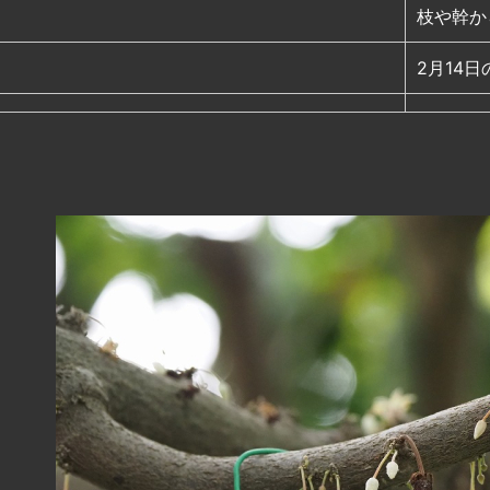
枝や幹か
2月14