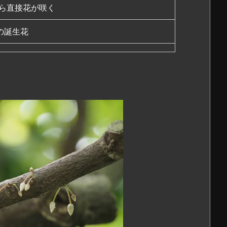
ら直接花が咲く
日の誕生花