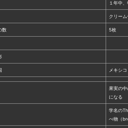
１年中、
クリーム
の数
5枚
形
国
メキシコ
果実の中
になる
学名のTh
べ物（b