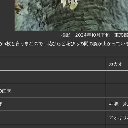
撮影 2024年10月下旬 東京
が5枚と言う事なので、花びらと花びらの間の腕が上がってい
カカオ
の由来
葉
神聖、片
アオギリ