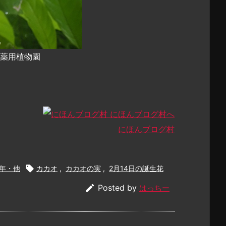
都薬用植物園
にほんブログ村
年・他

カカオ
,
カカオの実
,
2月14日の誕生花

Posted by
はっちー