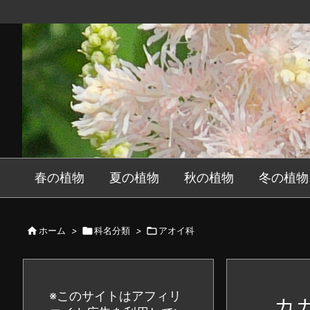
春の植物
夏の植物
秋の植物
冬の植物

ホーム
>

科名分類
>

アオイ科
※このサイトはアフィリ
カ