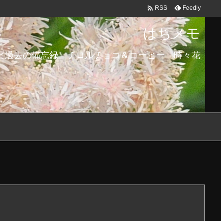

Feedly
RSS
はちメモ
と過去の備忘録 チロルチョコ＆コーヒー 時々花