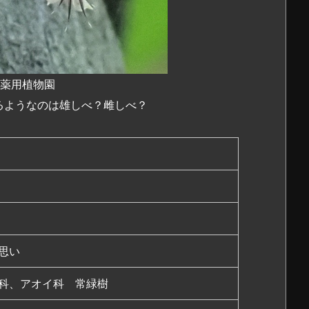
都薬用植物園
るようなのは雄しべ？雌しべ？
思い
科、アオイ科 常緑樹