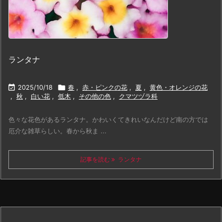
ランタナ

2025/10/18

春
,
赤・ピンクの花
,
夏
,
黄色・オレンジの花
,
秋
,
白い花
,
低木
,
その他の色
,
クマツヅラ科
色々な花色があるランタナ。かわいくてきれいなんだけど南の方では
厄介な雑草らしい。春から秋ま ...
記事を読む
ランタナ