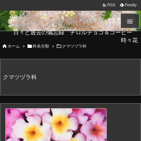

Feedly
RSS
はちメモ

日々と過去の備忘録 チロルチョコ＆コーヒー
時々花

ホーム
>

科名分類
>

クマツヅラ科
クマツヅラ科