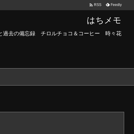

Feedly
RSS
はちメモ
と過去の備忘録 チロルチョコ＆コーヒー 時々花