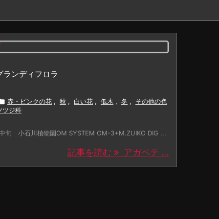
グランディフロラ

赤・ピンクの花
,
秋
,
白い花
,
低木
,
冬
,
その他の色
ツツジ科
旬 小石川植物園OM SYSTEM OM-3+M.ZUIKO DIG ...
記事を読む
アガペテ ...