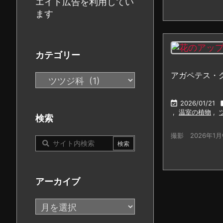
エイト広告を利用してい
ます
カテゴリー
アガペテス・
カ
テ
ゴ

2026/01/21
,
温室の植物
,
リ
検索
ー
撮影 2026年1月中
アーカイブ
ア
ー