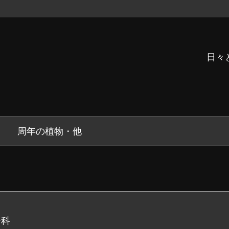
日々
周年の植物・他
ジ科