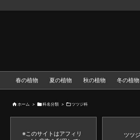
春の植物
夏の植物
秋の植物
冬の植物

ホーム
>

科名分類
>

ツツジ科
※このサイトはアフィリ
ツツ