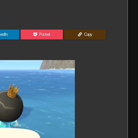
kedIn
Pocket
Copy