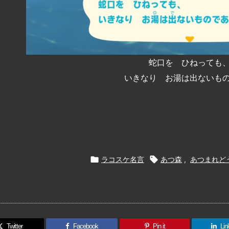
蛇口を ひねっても
いきなり お湯は出ないも

ラコスケ名言

あつ森
,
あつまれど
Twitter
Facebook
Pin it
Lin