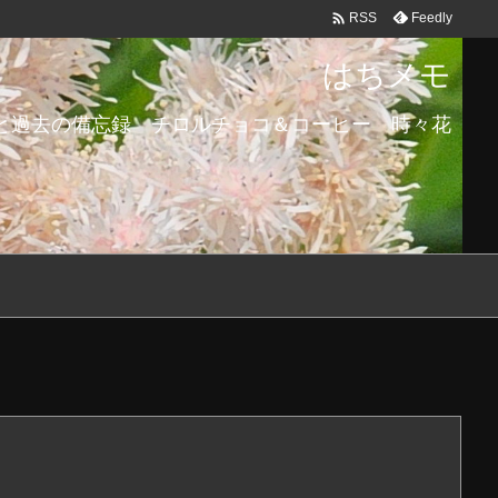

Feedly
RSS
はちメモ
と過去の備忘録 チロルチョコ＆コーヒー 時々花