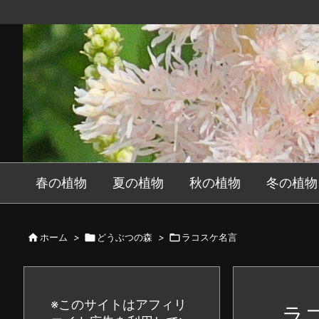
春の植物
夏の植物
秋の植物
冬の植物

ホーム
>

どうぶつの森
>

ラコスケ名言
※このサイトはアフィリ
ラ