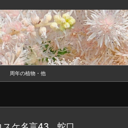
日々
周年の植物・他
コスケ名言43 蛇口