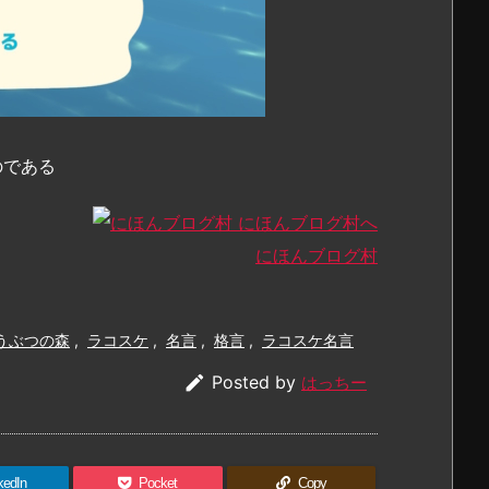
、
のである
にほんブログ村
うぶつの森
,
ラコスケ
,
名言
,
格言
,
ラコスケ名言

Posted by
はっちー
kedIn
Pocket
Copy