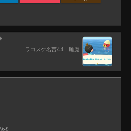

ラコスケ名言44 睡魔
である