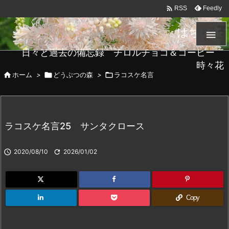

Feedly
RSS
はちメモ

日々と過去の備忘録 チロルチョコ＆コーヒー
時々花

ホーム
>

どうぶつの森
>

ラコスケ名言
ラコスケ名言25 サンタクロース

2020/08/10

2026/01/02
Copy