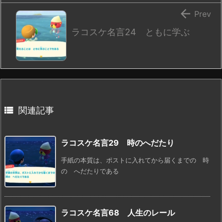

Prev
ラコスケ名言24 ともに学ぶ

関連記事
ラコスケ名言29 時のへだたり
手紙の本質は、ポストに入れてから届くまでの 時
の へだたりである
ラコスケ名言68 人生のレール