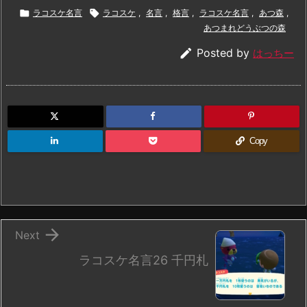

ラコスケ名言

ラコスケ
,
名言
,
格言
,
ラコスケ名言
,
あつ森
,
あつまれどうぶつの森

Posted by
はっちー
Copy

Next
ラコスケ名言26 千円札