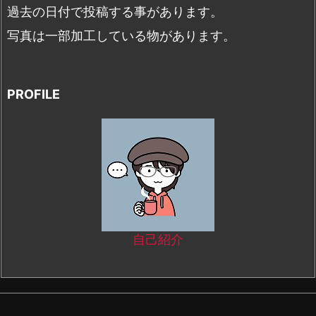
過去の日付で投稿する事があります。
写真は一部加工している物があります。
PROFILE
自己紹介