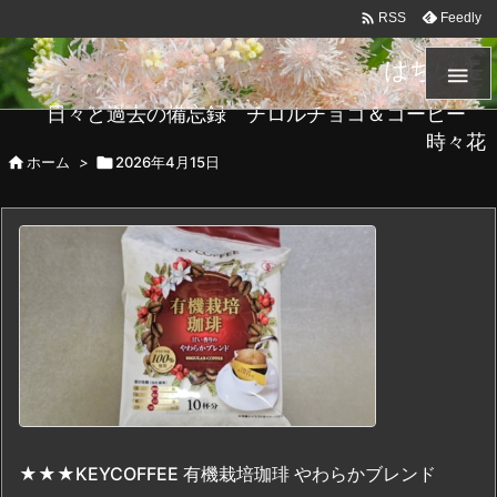

Feedly
RSS
はちメモ

日々と過去の備忘録 チロルチョコ＆コーヒー
時々花

ホーム
>

2026年4月15日
★★★KEYCOFFEE 有機栽培珈琲 やわらかブレンド