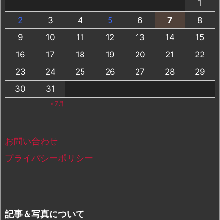
1
2
3
4
5
6
7
8
9
10
11
12
13
14
15
16
17
18
19
20
21
22
23
24
25
26
27
28
29
30
31
« 7月
お問い合わせ
プライバシーポリシー
記事＆写真について