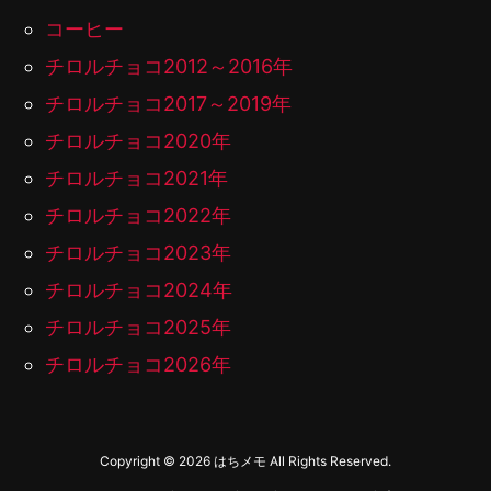
コーヒー
チロルチョコ2012～2016年
チロルチョコ2017～2019年
チロルチョコ2020年
チロルチョコ2021年
チロルチョコ2022年
チロルチョコ2023年
チロルチョコ2024年
チロルチョコ2025年
チロルチョコ2026年
Copyright ©
2026
はちメモ
All Rights Reserved.