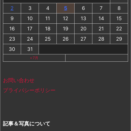
2
3
4
5
6
7
8
9
10
11
12
13
14
15
16
17
18
19
20
21
22
23
24
25
26
27
28
29
30
31
« 7月
お問い合わせ
プライバシーポリシー
記事＆写真について