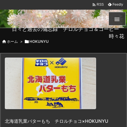

Feedly
RSS
はちメモ

日々と過去の備忘録 チロルチョコ＆コーヒー
時々花

ホーム
>

HOKUNYU
北海道乳業バターもち チロルチョコ×HOKUNYU