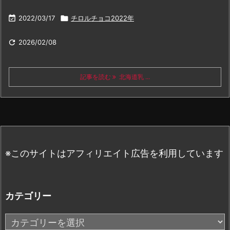

2022/03/17

チロルチョコ2022年

2026/02/08
記事を読む
北海道乳 ...
※このサイトはアフィリエイト広告を利用しています
カテゴリー
カ