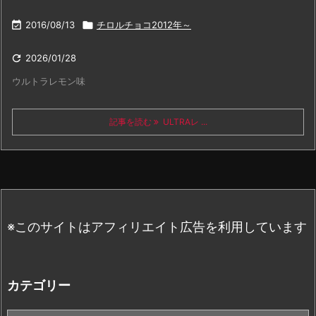

2016/08/13

チロルチョコ2012年～

2026/01/28
ウルトラレモン味
記事を読む
ULTRAレ ...
※このサイトはアフィリエイト広告を利用しています
カテゴリー