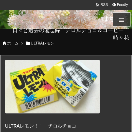

Feedly
RSS
はちメモ

日々と過去の備忘録 チロルチョコ＆コーヒー
時々花

ホーム
>

ULTRAレモン
ULTRAレモン！！ チロルチョコ