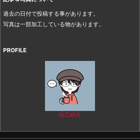
過去の日付で投稿する事があります。
写真は一部加工している物があります。
PROFILE
自己紹介