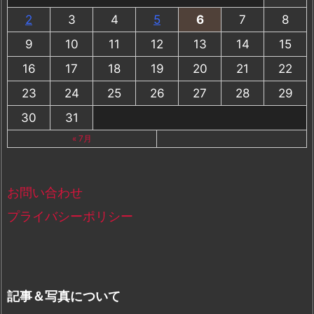
2
3
4
5
6
7
8
9
10
11
12
13
14
15
16
17
18
19
20
21
22
23
24
25
26
27
28
29
30
31
« 7月
お問い合わせ
プライバシーポリシー
記事＆写真について