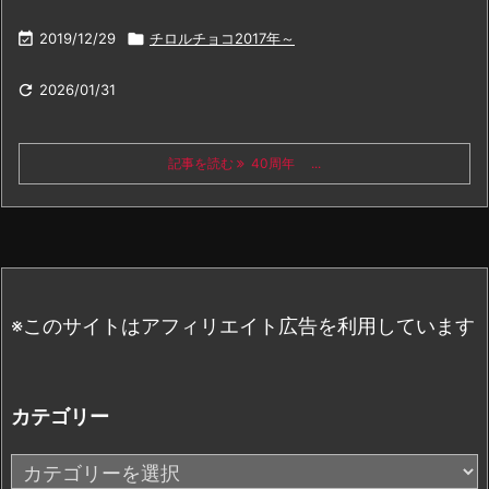

2019/12/29

チロルチョコ2017年～

2026/01/31
記事を読む
40周年 ...
※このサイトはアフィリエイト広告を利用しています
カテゴリー
カ