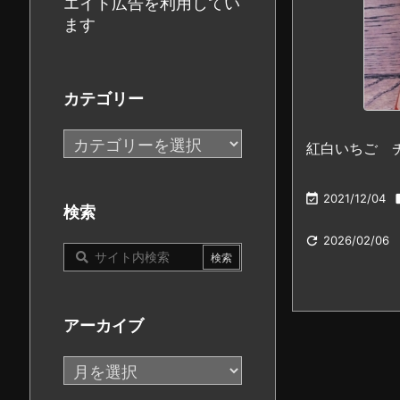
エイト広告を利用してい
ます
カテゴリー
カ
紅白いちご 
テ
ゴ

2021/12/04
リ
検索
ー

2026/02/06
アーカイブ
ア
ー