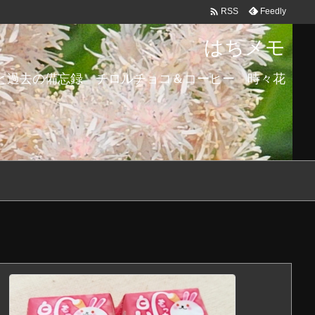

Feedly
RSS
はちメモ
と過去の備忘録 チロルチョコ＆コーヒー 時々花