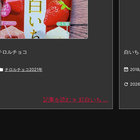
チロルチョコ
白いち

チロルチョコ2021年

2018

2026
記事を読む
紅白いち ...