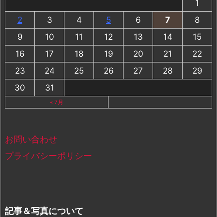
1
2
3
4
5
6
7
8
9
10
11
12
13
14
15
16
17
18
19
20
21
22
23
24
25
26
27
28
29
30
31
« 7月
お問い合わせ
プライバシーポリシー
記事＆写真について