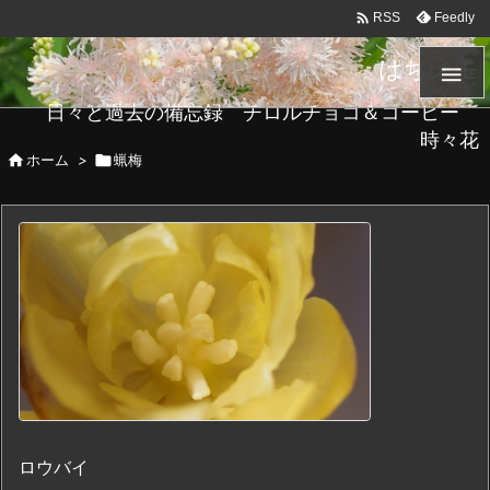

Feedly
RSS
はちメモ

日々と過去の備忘録 チロルチョコ＆コーヒー
時々花

ホーム
>

蝋梅
ロウバイ