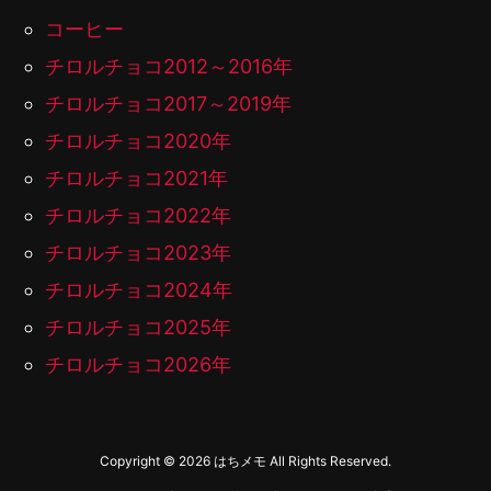
コーヒー
チロルチョコ2012～2016年
チロルチョコ2017～2019年
チロルチョコ2020年
チロルチョコ2021年
チロルチョコ2022年
チロルチョコ2023年
チロルチョコ2024年
チロルチョコ2025年
チロルチョコ2026年
Copyright ©
2026
はちメモ
All Rights Reserved.